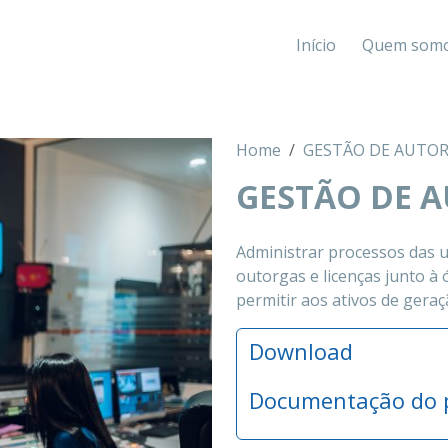
Início
Quem som
Home
GESTÃO DE AUTO
GESTÃO DE 
Administrar processos das u
outorgas e licenças junto à 
permitir aos ativos de geraç
Download
Documentação do p