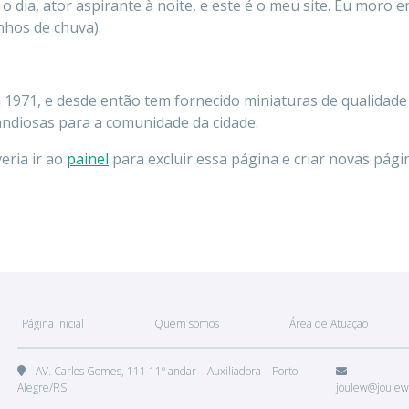
 o dia, ator aspirante à noite, e este é o meu site. Eu mor
nhos de chuva).
971, e desde então tem fornecido miniaturas de qualidade ao
andiosas para a comunidade da cidade.
eria ir ao
painel
para excluir essa página e criar novas pági
Página Inicial
Quem somos
Área de Atuação
AV. Carlos Gomes, 111 11º andar – Auxiliadora – Porto
Alegre/RS
joulew@joulew