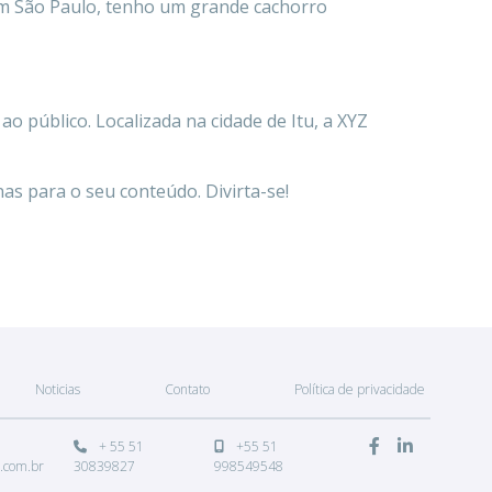
o em São Paulo, tenho um grande cachorro
 público. Localizada na cidade de Itu, a XYZ
nas para o seu conteúdo. Divirta-se!
Noticias
Contato
Política de privacidade
+ 55 51
+55 51
.com.br
30839827
998549548