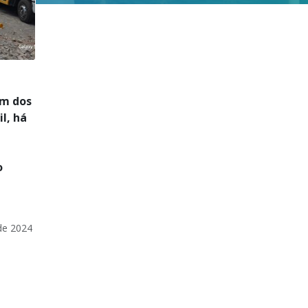
um dos
l, há
o
de 2024