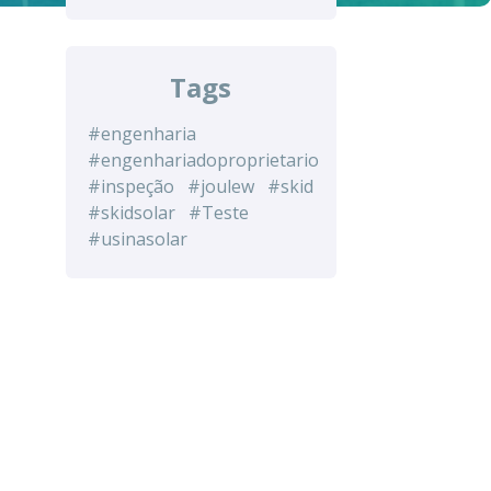
Tags
#engenharia
#engenhariadoproprietario
#inspeção
#joulew
#skid
#skidsolar
#Teste
#usinasolar